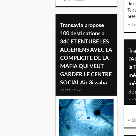
de d
Tela
pres
Transavia propose
Li
100 destinations a
34€ ET ENTUBE LES
ALGERIENS AVEC LA
Tra
COMPLICITE DE LA
l'A
MAFIA QUI VEUT
la 
GARDER LE CENTRE
mê
SOCIAL Air 3issaba
mê
28 Mai 2022
dép
28 M
Li