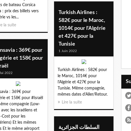
ets de bateau Corsica
 : prix des billets vers
Turkish Airlines :
érie vs les...
582€ pour le Maroc,
re la suite
1014€ pour l'Algérie
et 427€ pour la
Tunisie
nsavia : 369€ pour
1 Juin 2022
lgérie et 158€ pour
raël
Turkish Airlines : 582€ pour
ai 2022
le Maroc, 1014€ pour
S
l'Algérie et 427€ pour la
Tunisie. Même compagnie,
savia : 369€ pour
mêmes dates d'Aller/Retour.
gérie et 158€ pour #Israël
Lire la suite
même compagnie (Low-
 avec les israéliens et
-Cost pour les
ériens) Et les mêmes
السلطات الجزائرية
s Et le même aéroport