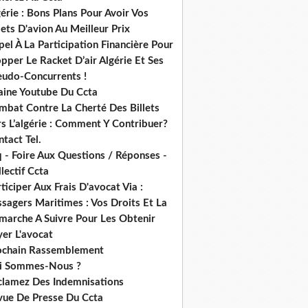
érie : Bons Plans Pour Avoir Vos
lets D'avion Au Meilleur Prix
el À La Participation Financière Pour
pper Le Racket D’air Algérie Et Ses
eudo-Concurrents !
aine Youtube Du Ccta
mbat Contre La Cherté Des Billets
s L’algérie : Comment Y Contribuer?
tact Tel.
 - Foire Aux Questions / Réponses -
lectif Ccta
ticiper Aux Frais D'avocat Via :
sagers Maritimes : Vos Droits Et La
marche A Suivre Pour Les Obtenir
er L'avocat
ochain Rassemblement
i Sommes-Nous ?
clamez Des Indemnisations
vue De Presse Du Ccta