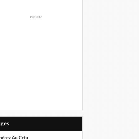
Publicité
Pages
hérez Au Ccta