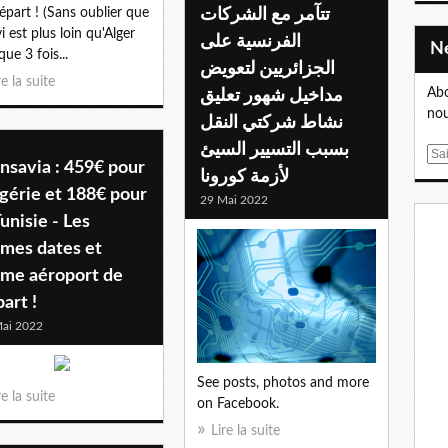
épart ! (Sans oublier que
تتآمر مع الشركات
vi est plus loin qu'Alger
الفرنسية على
que 3 fois...
الجزائريين لتعويض
re la suite
Abo
مداخيل شهور تعليق
nou
نشاط شركتي النقل
بسبب التسيير السيئ
E
nsavia : 459€ pour
لأزمة كورونا
m
lgérie et 188€ pour
a
29 Mai 2022
i
Tunisie - Les
l
mes dates et
me aéroport de
art !
ai 2022
See posts, photos and more
re la suite
on Facebook.
Lire la suite