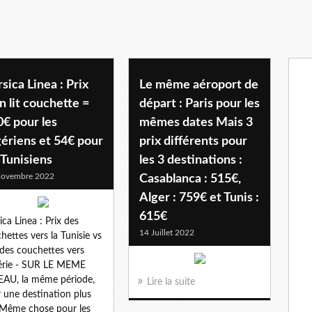
sica Linea : Prix
Le même aéroport de
n lit couchette =
départ : Paris pour les
€ pour les
mêmes dates Mais 3
ériens et 54€ pour
prix différents pour
 Tunisiens
les 3 destinations :
Novembre 2022
Casablanca : 515€,
Alger : 759€ et Tunis :
615€
ica Linea : Prix des
14 Juillet 2022
hettes vers la Tunisie vs
 des couchettes vers
gérie - SUR LE MEME
AU, la même période,
Lire la suite
 une destination plus
 Même chose pour les