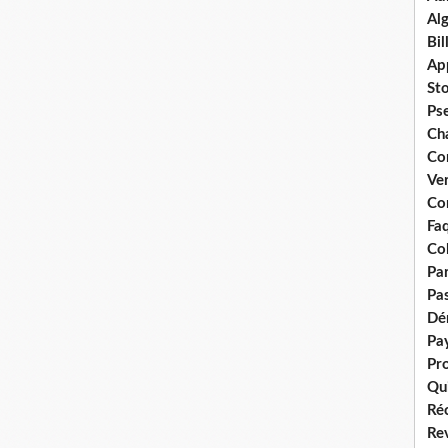
Alg
Bil
App
Sto
Ps
Ch
Co
Ver
Con
Faq
Col
Par
Pas
Dé
Pay
Pr
Qu
Ré
Re