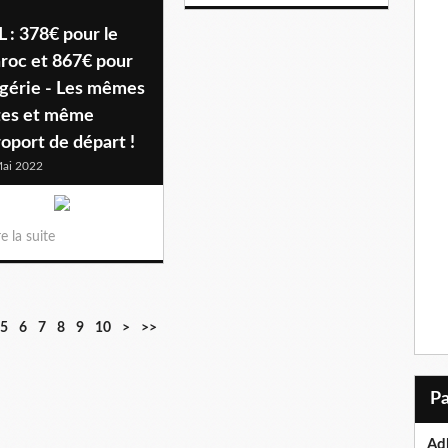
 : 378€ pour le
roc et 867€ pour
lgérie - Les mêmes
tes et même
oport de départ !
ai 2022
re la suite
2
3
4
5
6
5
6
7
8
9
10
>
>>
0
0
0
0
0
Ad